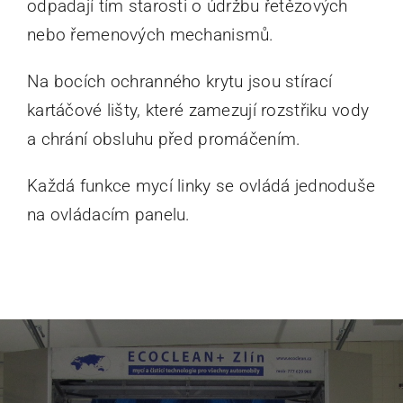
odpadají tím starosti o údržbu řetězových
nebo řemenových mechanismů.
Na bocích ochranného krytu jsou stírací
kartáčové lišty, které zamezují rozstřiku vody
a chrání obsluhu před promáčením.
Každá funkce mycí linky se ovládá jednoduše
na ovládacím panelu.