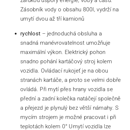
zárukou úspory energie, vody a času.
Zásobník vody o obsahu 800l, vydrží na
umytí dvou až tří kamionů
rychlost
– jednoduchá obsluha a
snadná manévrovatelnost umožňuje
maximální výkon. Elektrický pohon
snadno pohání kartáčový stroj kolem
vozidla. Ovládací rukojeť je na obou
stranách kartáče, a proto se velmi dobře
ovládá. Při mytí přes hrany vozidla se
přední a zadní kolečka natáčejí společně
a přejezd je plynulý bez větší námahy. S
mycím strojem je možné pracovat i při
teplotách kolem 0° Umytí vozidla lze