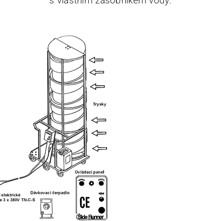
s vlastním zásobníkem vody.