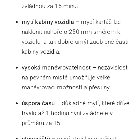
zvládnou za 15 minut.
mytí kabiny vozidla –
mycí kartáč lze
naklonit nahoře o 250 mm směrem k
vozidlu, a tak dobře umýt zaoblené části
kabiny vozidla.
vysoká manévrovatelnost –
nezávislost
na pevném místě umožňuje velké
manévrovací možnosti a přesuny
úspora času –
důkladné mytí, které dříve
trvalo až 1 hodinu nyní zvládnete v
průměru za 15
stanoviště –
mycí stroj lze používat