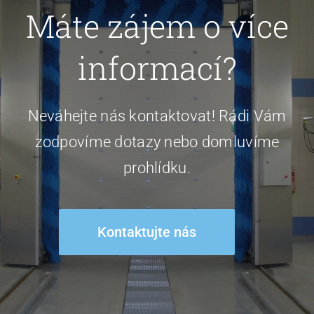
Máte zájem o více
informací?
Neváhejte nás kontaktovat! Rádi Vám
zodpovíme dotazy nebo domluvíme
prohlídku.
Kontaktujte nás